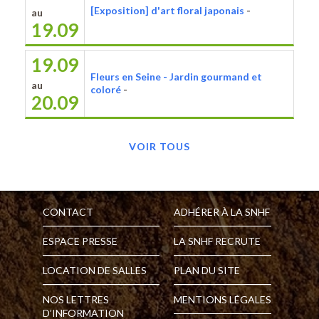
[Exposition] d'art floral japonais
-
au
19.09
19.09
Fleurs en Seine - Jardin gourmand et
au
coloré
-
20.09
VOIR TOUS
CONTACT
ADHÉRER À LA SNHF
ESPACE PRESSE
LA SNHF RECRUTE
LOCATION DE SALLES
PLAN DU SITE
NOS LETTRES
MENTIONS LÉGALES
D’INFORMATION