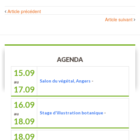
Navigation
Article précédent
des
Article suivant
articles
AGENDA
15.09
Salon du végétal, Angers
-
au
17.09
16.09
Stage d'illustration botanique
-
au
18.09
18.09