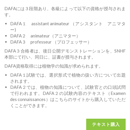
DAFAには３段階あり、各級によって以下の資格が授与されま
す。
DAFA１ assistant animateur （アシスタント アニマタ
ー)
DAFA２ animateur（アニマター）
DAFA３ professeur （プロフェッサー）
DAFA３合格者は、後日公開デモンストレーションを、SNHF
本部にて行い、同日に、証書が授与されます。
DAFA資格取得には植物学の知識が求められます。
DAFA１試験では、選択形式で植物の扱い方について出題
されます。
DAFA２では、植物の知識について、試験官との口頭試問
で行われます。DAFA２の試験内容のテキスト（Examen
des connaissances）はこちらのサイトから購入していただ
くことができます。
テキスト購入