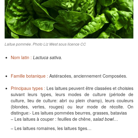
Laitue pommée. Photo Liz West sous licence CC
Nom latin :
Lactuca sativa.
Famille botanique :
Astéracées, anciennement Composées.
Principaux types :
Les laitues peuvent être classées et choisies
suivant leurs types, leurs modes de culture (période de
culture, lieu de culture: abri ou plein champ), leurs couleurs
(blondes, vertes, rouges) ou leur mode de récolte. On
distingue:- Les laitues pommées beurres, grasses, batavias
– Les laitues à couper : feuilles de chêne,
salad bowl
…
– Les laitues romaines, les laitues tiges…