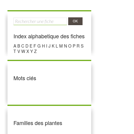
OK
Index alphabetique des fiches
A
B
C
D
E
F
G
H
I
J
K
L
M
N
O
P
R
S
T
V
W
X
Y
Z
Mots clés
Aucune catégorie
Familles des plantes
Aucune catégorie