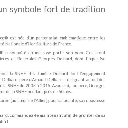
n symbole fort de tradition
nce® est née d’un partenariat emblématique entre les
été Nationale d’Horticulture de France.
NHF a souhaité qu’une rose porte son nom. C’est tout
nières et Roseraies Georges Delbard, dont l’expertise
pour la SNHF et la famille Delbard dont l’engagement
ri Delbard, père d’Arnaud Delbard – dirigeant actuel des
é la SNHF de 2003 à 2015. Avant lui, son père, Georges
teur de la SNHF pendant près de 50 ans.
orne (au cœur de l’Allier) pour sa beauté, sa robustesse
elbard, commandez-le maintenant afin de profiter de sa
din !