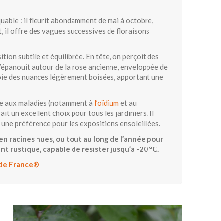
quable : il fleurit abondamment de mai à octobre,
, il offre des vagues successives de floraisons
ion subtile et équilibrée. En tête, on perçoit des
s’épanouit autour de la rose ancienne, enveloppée de
loie des nuances légèrement boisées, apportant une
ance aux maladies (notamment à
l’oïdium
et au
 fait un excellent choix pour tous les jardiniers. Il
c une préférence pour les expositions ensoleillées.
n racines nues, ou tout au long de l’année pour
nt rustique, capable de résister jusqu’à -20 °C.
e de France®