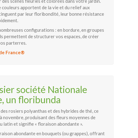
 des scènes fleuries et colorées dans votre jardin.
 couleurs apportent de la vie et du relief aux
istinguent par leur floribondité, leur bonne résistance
pidement.
e nombreuses configurations : en bordure, en groupes
Ils permettent de structurer vos espaces, de créer
os parterres.
e de France®
ier société Nationale
, un floribunda
 des rosiers polyanthas et des hybrides de thé, ce
 à novembre, produisant des fleurs moyennes de
 latin et signifie « floraison abondante ».
loraison abondante en bouquets (ou grappes), offrant