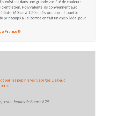
. Ils existent dans une grande variété de couleurs,
s d’entretien. Polyvalents, ils conviennent aux
édiaire (60 cm à 1,20 m), ils ont une silhouette
du printemps à l’automne en fait un choix idéal pour
e de France®
pot par les pépinières Georges Delbard,
 terre
e
, revue
Jardins de France 629