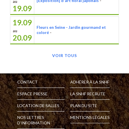
[Exposition] d'art floral japonais
-
au
19.09
19.09
Fleurs en Seine - Jardin gourmand et
au
coloré
-
20.09
VOIR TOUS
CONTACT
ADHÉRER À LA SNHF
ESPACE PRESSE
LA SNHF RECRUTE
LOCATION DE SALLES
PLAN DU SITE
NOS LETTRES
MENTIONS LÉGALES
D’INFORMATION