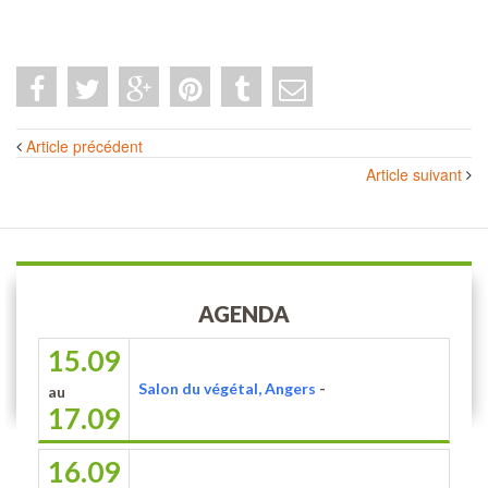
Navigation
Article précédent
des
Article suivant
articles
AGENDA
15.09
Salon du végétal, Angers
-
au
17.09
16.09