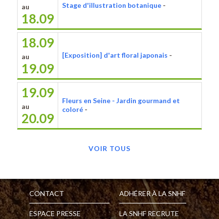
Stage d'illustration botanique
-
au
18.09
18.09
[Exposition] d'art floral japonais
-
au
19.09
19.09
Fleurs en Seine - Jardin gourmand et
au
coloré
-
20.09
VOIR TOUS
CONTACT
ADHÉRER À LA SNHF
ESPACE PRESSE
LA SNHF RECRUTE