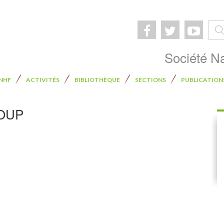
Rech
Société Na
SNHF
ACTIVITÉS
BIBLIOTHÈQUE
SECTIONS
PUBLICATION
OUP