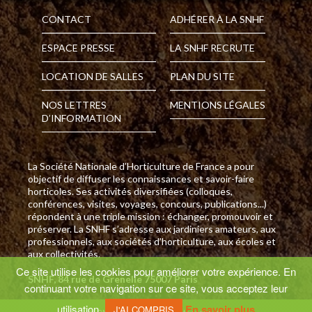
CONTACT
ADHÉRER À LA SNHF
ESPACE PRESSE
LA SNHF RECRUTE
LOCATION DE SALLES
PLAN DU SITE
NOS LETTRES
MENTIONS LÉGALES
D’INFORMATION
La Société Nationale d’Horticulture de France a pour
objectif de diffuser les connaissances et savoir-faire
horticoles. Ses activités diversifiées (colloques,
conférences, visites, voyages, concours, publications...)
répondent à une triple mission : échanger, promouvoir et
préserver. La SNHF s’adresse aux jardiniers amateurs, aux
professionnels, aux sociétés d’horticulture, aux écoles et
aux collectivités.
Ce site utilise les cookies pour améliorer votre expérience. En
SNHF, 84 rue de Grenelle 75007 Paris
continuant votre navigation sur ce site, vous acceptez leur
utilisation.
En savoir plus
J'AI COMPRIS