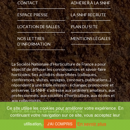
CONTACT
ADHÉRER À LA SNHF
ESPACE PRESSE
LA SNHF RECRUTE
LOCATION DE SALLES
PLAN DU SITE
NOS LETTRES
MENTIONS LÉGALES
D’INFORMATION
La Société Nationale d’Horticulture de France a pour
objectif de diffuser les connaissances et savoir-faire
horticoles. Ses activités diversifiées (colloques,
conférences, visites, voyages, concours, publications...)
répondent à une triple mission : échanger, promouvoir et
préserver. La SNHF s’adresse aux jardiniers amateurs, aux
professionnels, aux sociétés d’horticulture, aux écoles et
aux collectivités.
Ce site utilise les cookies pour améliorer votre expérience. En
SNHF, 84 rue de Grenelle 75007 Paris
continuant votre navigation sur ce site, vous acceptez leur
utilisation.
En savoir plus
J'AI COMPRIS
© SNHF 2026 - Tous droits réservés