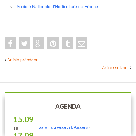
Société Nationale d'Horticulture de France
Navigation
Article précédent
des
Article suivant
articles
AGENDA
15.09
Salon du végétal, Angers
-
au
17.09