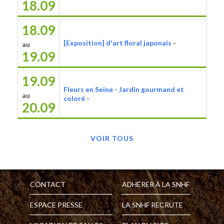
18.09
18.09
[Exposition] d'art floral japonais
-
au
19.09
19.09
Fleurs en Seine - Jardin gourmand et
au
coloré
-
20.09
VOIR TOUS
CONTACT
ADHÉRER À LA SNHF
ESPACE PRESSE
LA SNHF RECRUTE