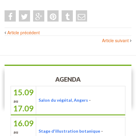
Navigation
Article précédent
des
Article suivant
articles
AGENDA
15.09
Salon du végétal, Angers
-
au
17.09
16.09
Stage d'illustration botanique
-
au